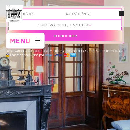
DU
AU
1
HÉBERGEMENT /
2
ADULTES
RECHERCHER
MENU
Réservation 100% sécurisée, Meilleurs Prix Garantis, Confirmation Immédiate
Paiement sécurisé par