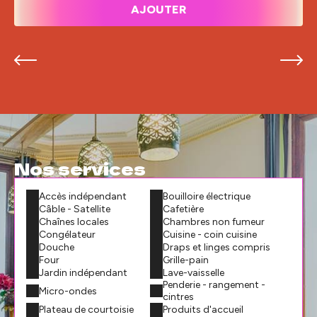
AJOUTER
Nos services
Accès indépendant
Bouilloire électrique
Câble - Satellite
Cafetière
Chaînes locales
Chambres non fumeur
Congélateur
Cuisine - coin cuisine
Douche
Draps et linges compris
Four
Grille-pain
Jardin indépendant
Lave-vaisselle
Penderie - rangement -
Micro-ondes
cintres
Plateau de courtoisie
Produits d'accueil